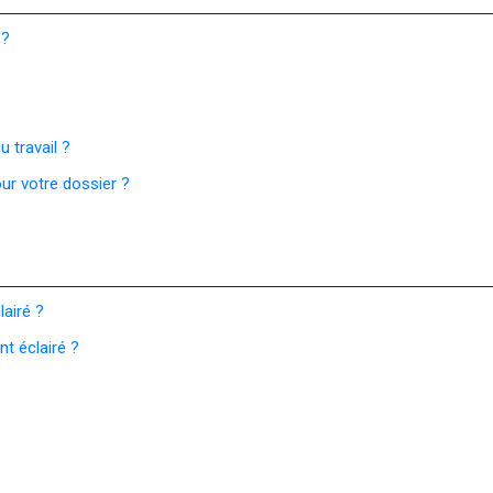
s?
 travail ?
ur votre dossier ?
airé ?
t éclairé ?