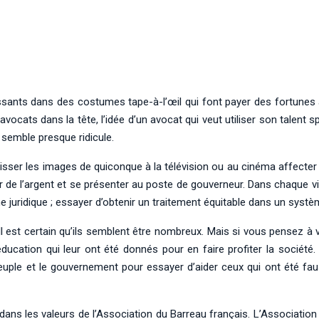
ants dans des costumes tape-à-l’œil qui font payer des fortunes à
ats dans la tête, l’idée d’un avocat qui veut utiliser son talent sp
l semble presque ridicule.
sser les images de quiconque à la télévision ou au cinéma affecter be
de l’argent et se présenter au poste de gouverneur. Dans chaque ville 
 juridique ; essayer d’obtenir un traitement équitable dans un syst
l est certain qu’ils semblent être nombreux. Mais si vous pensez à
l’éducation qui leur ont été donnés pour en faire profiter la sociét
le peuple et le gouvernement pour essayer d’aider ceux qui ont été 
dans les valeurs de l’Association du Barreau français. L’Associatio