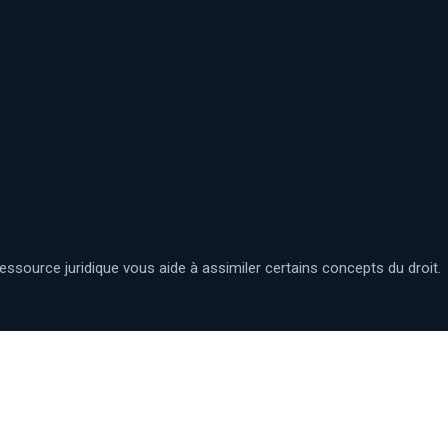
essource juridique vous aide à assimiler certains concepts du droit.
Le site référence pour les avocats, juristes, notaires,…